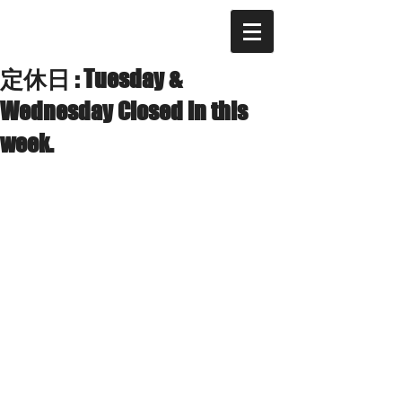
定休日 : Tuesday &
Wednesday Closed in this
week.