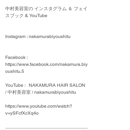
中村美容室の インスタグラム ＆ フェイ
スブック & YouTube
Instagram : nakamurabiyoushitu
Facebook : 
https://www.facebook.com/nakamura.biy
oushitu.5
YouTube :   NAKAMURA HAIR SALON 
/ 中村美容室 / nakamurabiyoushitu
https://www.youtube.com/watch?
v=ySFcfXcXq4o
.......................................................................