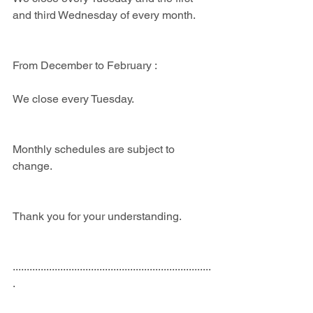
and third Wednesday of every month.
From December to February : 
We close every Tuesday.
Monthly schedules are subject to 
change.
Thank you for your understanding.
.......................................................................
.