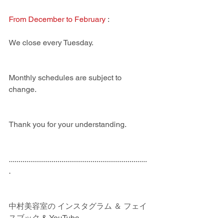
From December to February
 : 
We close every Tuesday.
Monthly schedules are subject to 
change.
Thank you for your understanding.
.......................................................................
.
中村美容室の インスタグラム ＆ フェイ
スブック & YouTube