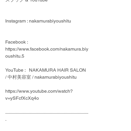
Instagram : nakamurabiyoushitu
Facebook : 
https://www.facebook.com/nakamura.biy
oushitu.5
YouTube :   NAKAMURA HAIR SALON 
/ 中村美容室 / nakamurabiyoushitu
https://www.youtube.com/watch?
v=ySFcfXcXq4o
.......................................................................
.