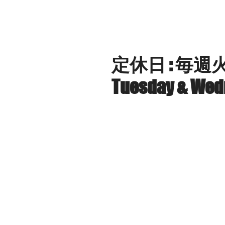
HOME
ABOUT US
A HUNDRED M
定休日 : 毎
Tuesday & Wedn