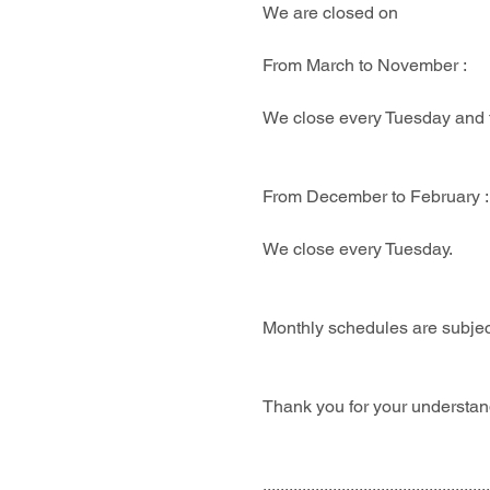
We are closed on 
From March to November : 
We close every Tuesday and t
From December to February :
We close every Tuesday.
Monthly schedules are subjec
Thank you for your understan
....................................................