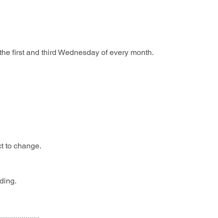
he first and third Wednesday of every month.
 
t to change.
ding.
....................