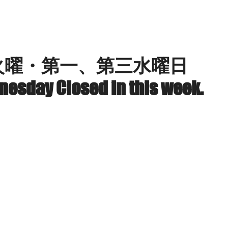
ILION SMILE PROJECT
SERVICES
LOC
週火曜・第一、第三水曜日
esday Closed in this week.