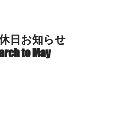
ILION SMILE PROJECT
SERVICES
LOC
 店休日お知らせ
arch to May