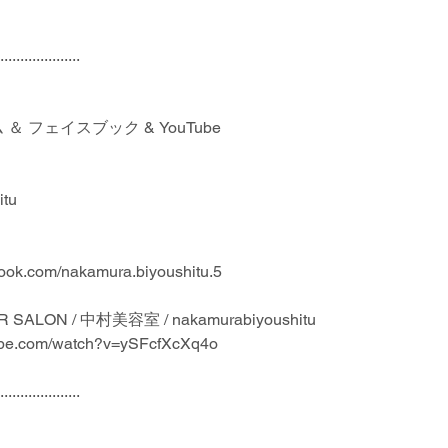
....................
 フェイスブック & YouTube
itu
book.com/nakamura.biyoushitu.5
IR SALON / 中村美容室 / nakamurabiyoushitu
ps://www.youtube.com/watch?v=ySFcfXcXq4o
....................