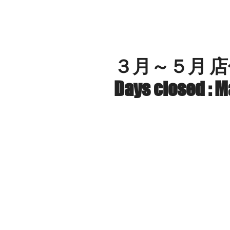
HOME
ABOUT US
A HUNDRED M
３月～５月
Days closed : M