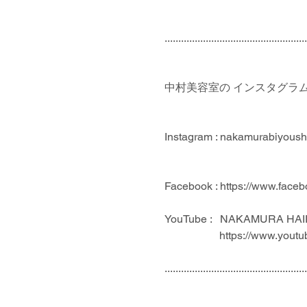
....................................................
中村美容室の インスタグラム ＆
Instagram : nakamurabiyoush
Facebook : https://www.face
YouTube :   NAKAMURA HA
                    htt
....................................................