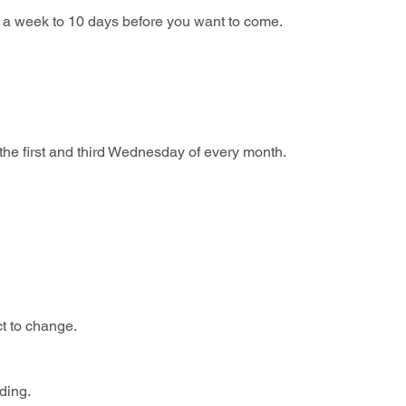
a week to 10 days before you want to come.
he first and third Wednesday of every month.
 
t to change.
ding.