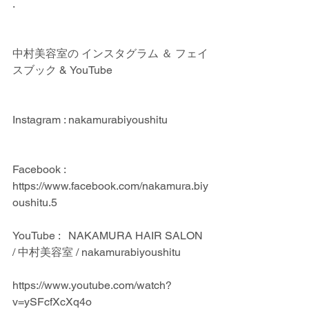
.
中村美容室の インスタグラム ＆ フェイ
スブック & YouTube
Instagram : nakamurabiyoushitu
Facebook : 
https://www.facebook.com/nakamura.biy
oushitu.5
YouTube :   NAKAMURA HAIR SALON 
/ 中村美容室 / nakamurabiyoushitu
https://www.youtube.com/watch?
v=ySFcfXcXq4o