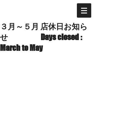
３月～５月 店休日お知ら
せ Days closed :
March to May