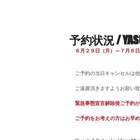
HOME
ABOUT US
A HUNDRED M
予約状況 / YASU'
６月２９日（月）～７月６日
ご予約の当日キャンセルは他
ご遠慮頂きますようお願い致
緊急事態宣言解除後ご予約が
ご予約をお考えの方はお早