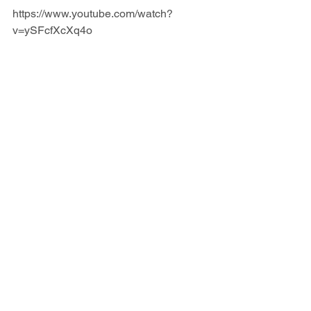
https://www.youtube.com/watch?
v=ySFcfXcXq4o