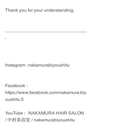
Thank you for your understanding.
.......................................................................
.
Instagram : nakamurabiyoushitu
Facebook : 
https://www.facebook.com/nakamura.biy
oushitu.5
YouTube :   NAKAMURA HAIR SALON 
/ 中村美容室 / nakamurabiyoushitu