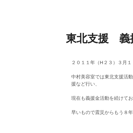
HOME
ABOUT US
A HUNDRED M
東北支援 義
２０１１年（H２３）３月１
中村美容室では東北支援活動
援など行い、
現在も義援金活動を続けてお
早いもので震災からもう８年